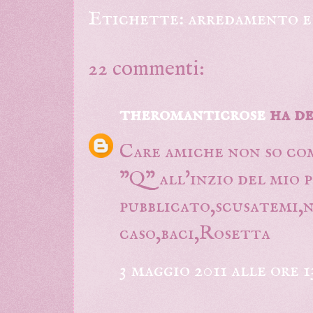
Etichette:
arredamento e
22 commenti:
theromanticrose
ha de
Care amiche non so com
"Q" all'inzio del mio 
pubblicato,scusatemi,n
caso,baci,Rosetta
3 maggio 2011 alle ore 1