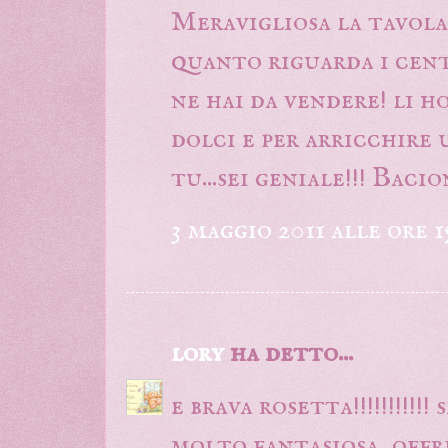
Meravigliosa la tavola 
quanto riguarda i centr
ne hai da vendere! li ho
dolci e per arricchire 
tu...sei geniale!!! Baci
3 maggio 2011 alle ore 1
lory
ha detto...
e brava rosetta!!!!!!!!!!
molto fantasiosa, offr