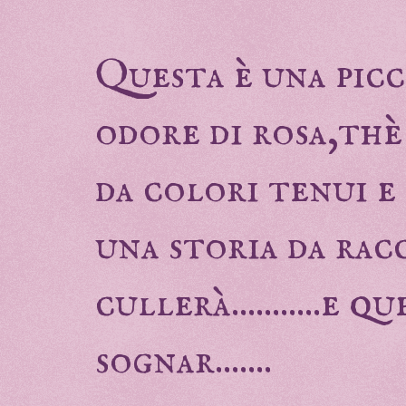
Questa è una picc
odore di rosa,thè
da colori tenui e
una storia da rac
cullerà...........e 
sognar.......