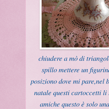
chiudere a mò di triangol
spillo mettere un figurin
posiziono dove mi pare,nel b
natale questi cartoccetti li
amiche questo è solo una