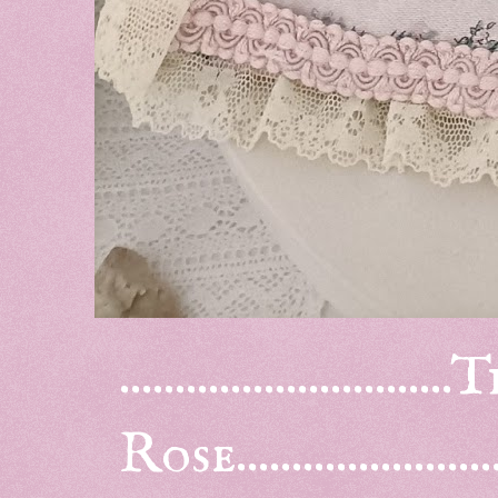
.......................
Rose........................