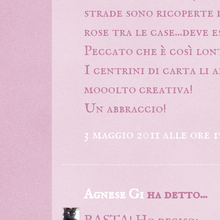
strade sono ricoperte d
rose tra le case...deve 
Peccato che è così lon
I centrini di carta li a
mooolto creativa!
Un abbraccio!
3 maggio 2011 alle ore 1
Agnese Gi
ha detto...