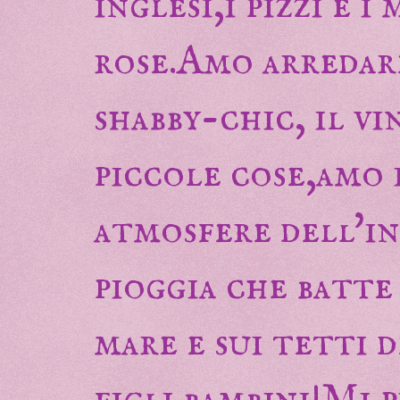
inglesi,i pizzi e i
rose.Amo arredar
shabby-chic, il v
piccole cose,amo 
atmosfere dell'in
pioggia che batte
mare e sui tetti d
figli bambini!Mi 