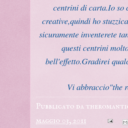
centrini di carta.Io so 
creative,quindi ho stuzzica
sicuramente inventerete tan
questi centrini molt
bell'effetto.Gradirei qual
Vi abbraccio"the 
Pubblicato da
theromanti
maggio 03, 2011