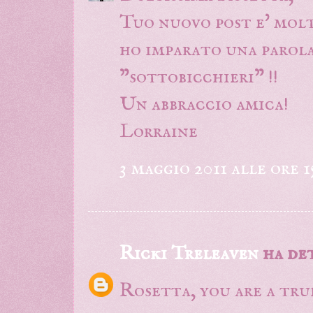
Tuo nuovo post e' mol
ho imparato una parol
"sottobicchieri" !!
Un abbraccio amica!
Lorraine
3 maggio 2011 alle ore 1
Ricki Treleaven
ha det
Rosetta, you are a tru