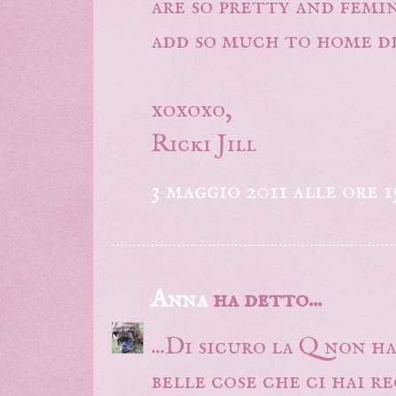
are so pretty and femi
add so much to home de
xoxoxo,
Ricki Jill
3 maggio 2011 alle ore 1
Anna
ha detto...
...Di sicuro la Q non h
belle cose che ci hai r