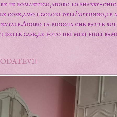
re in romantico,adoro lo shabby-chic,
ole cose,amo i colori dell'autunno,le
 natale.Adoro la pioggia che batte sui
i delle case,le foto dei miei figli bam
ODATEVI!