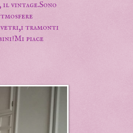
 il vintage.Sono
 atmosfere
 vetri,i tramonti
bini!Mi piace