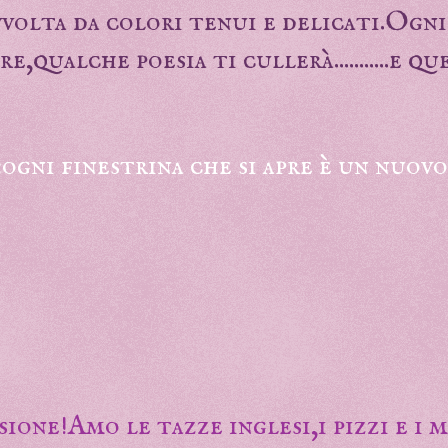
vvolta da colori tenui e delicati.Ogn
,qualche poesia ti cullerà...........e q
:ogni finestrina che si apre è un nuov
ssione!Amo le tazze inglesi,i pizzi e i 