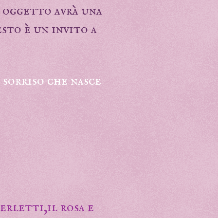
i oggetto avrà una
uesto è un invito a
o sorriso che nasce
merletti,il rosa e