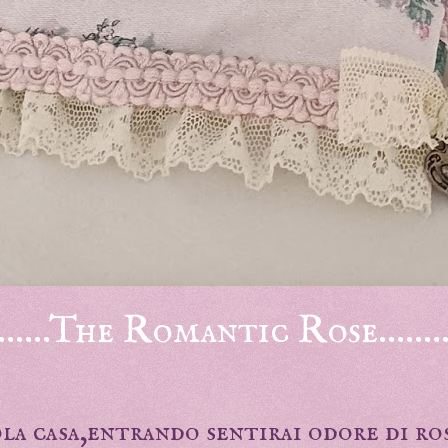
...........The Romantic Rose............
la casa,entrando sentirai odore di ro