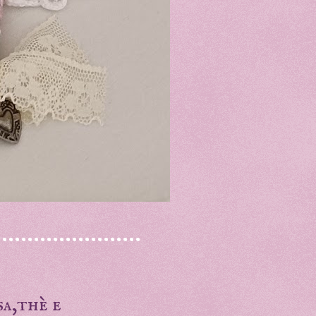
..................
sa,thè e