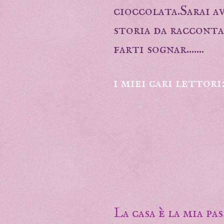
cioccolata.Sarai a
storia da raccontare
farti sognar.......
i miei cari lettori
La casa è la mia pa