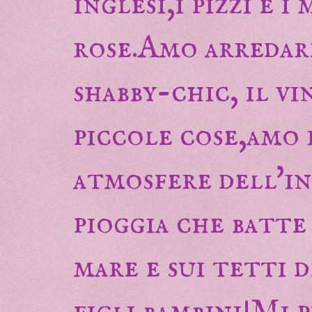
inglesi,i pizzi e i
rose.Amo arredar
shabby-chic, il v
piccole cose,amo 
atmosfere dell'in
pioggia che batte
mare e sui tetti d
figli bambini!Mi 