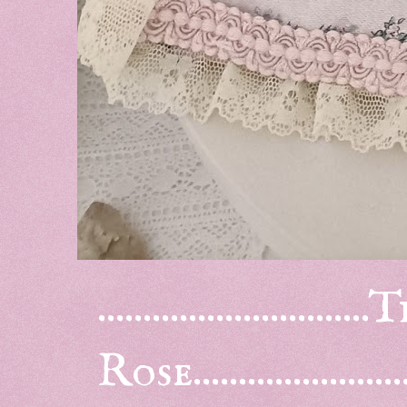
.......................
Rose........................