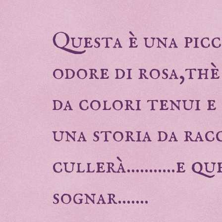
Questa è una picc
odore di rosa,thè
da colori tenui e
una storia da rac
cullerà...........e 
sognar.......