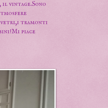
 il vintage.Sono
 atmosfere
 vetri,i tramonti
bini!Mi piace