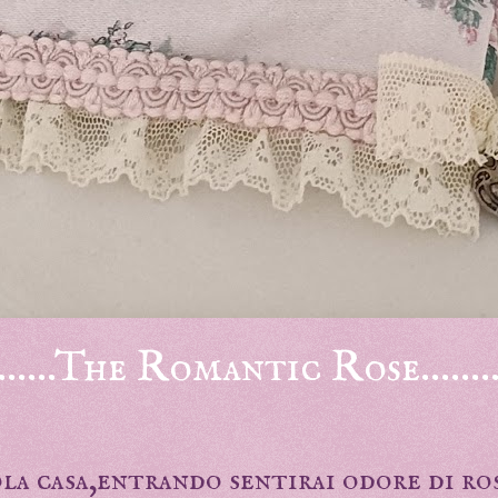
...........The Romantic Rose............
la casa,entrando sentirai odore di ro