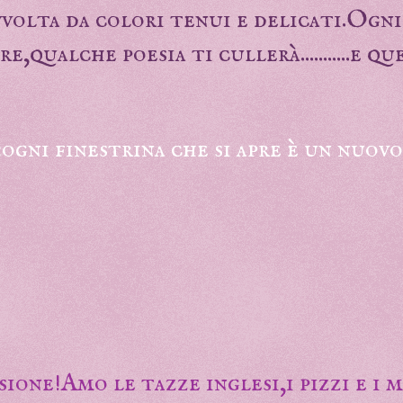
vvolta da colori tenui e delicati.Ogn
,qualche poesia ti cullerà...........e q
:ogni finestrina che si apre è un nuov
ssione!Amo le tazze inglesi,i pizzi e i 