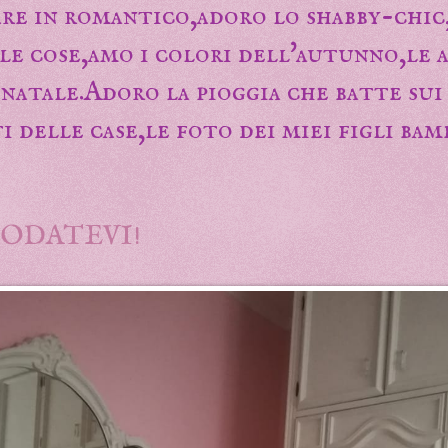
re in romantico,adoro lo shabby-chic,
ole cose,amo i colori dell'autunno,le
 natale.Adoro la pioggia che batte sui
i delle case,le foto dei miei figli bam
ODATEVI!