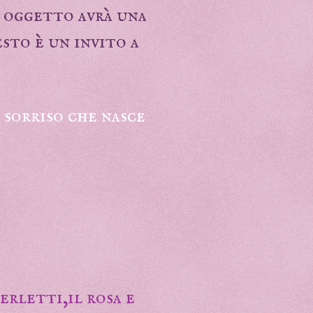
i oggetto avrà una
uesto è un invito a
o sorriso che nasce
merletti,il rosa e