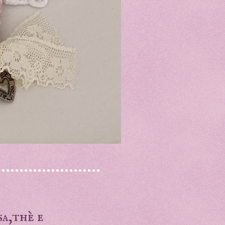
..................
sa,thè e