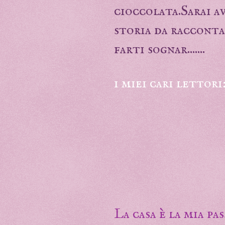
cioccolata.Sarai a
storia da raccontare
farti sognar.......
i miei cari lettori
La casa è la mia pa