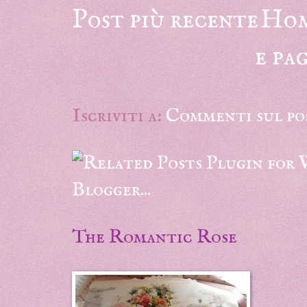
Post più recente
Ho
e pa
Iscriviti a:
Commenti sul po
The Romantic Rose