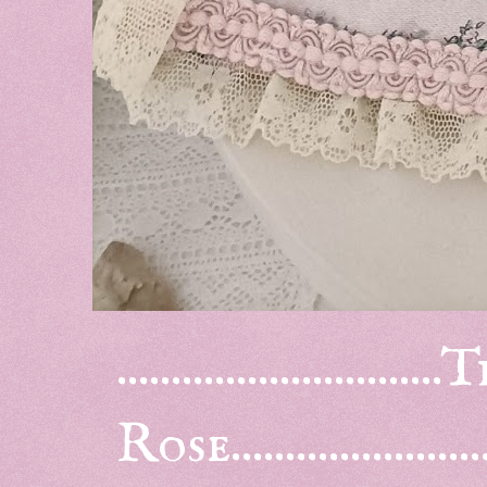
.......................
Rose........................