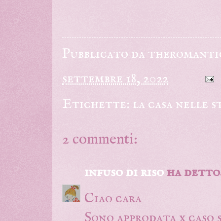
Pubblicato da
theromanti
settembre 18, 2022
Etichette:
la casa nelle s
2 commenti:
infuso di riso
ha detto.
Ciao cara
Sono approdata x caso s