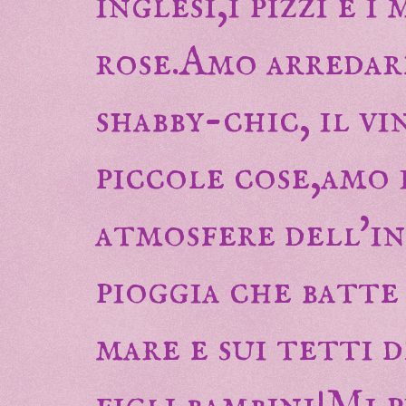
inglesi,i pizzi e i
rose.Amo arredar
shabby-chic, il v
piccole cose,amo 
atmosfere dell'in
pioggia che batte
mare e sui tetti d
figli bambini!Mi 