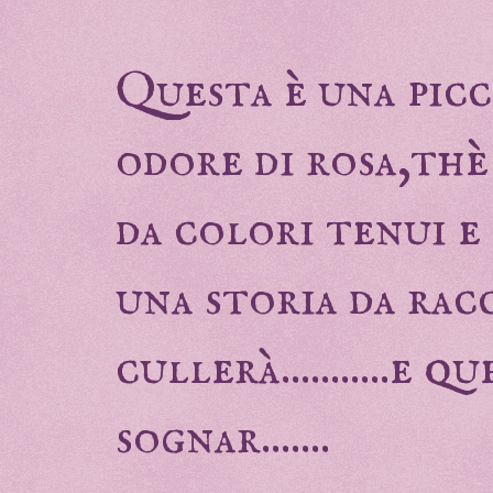
Questa è una picc
odore di rosa,thè
da colori tenui e
una storia da rac
cullerà...........e 
sognar.......